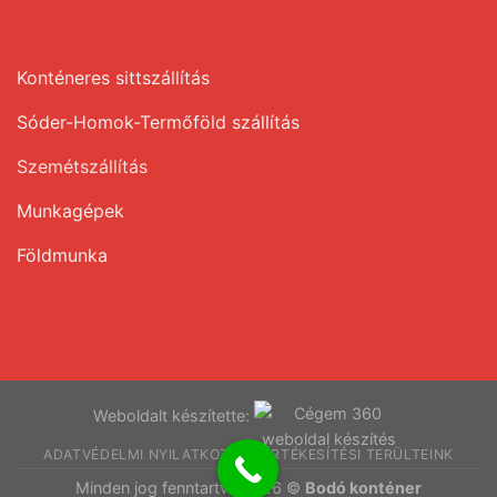
Konténeres sittszállítás
Sóder-Homok-Termőföld szállítás
Szemétszállítás
Munkagépek
Földmunka
Weboldalt készítette:
ADATVÉDELMI NYILATKOZAT
ÉRTÉKESÍTÉSI TERÜLTEINK
Minden jog fenntartva 2026 ©
Bodó konténer