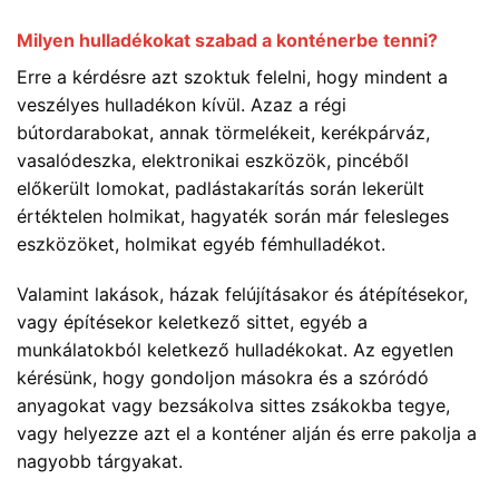
Milyen hulladékokat szabad a konténerbe tenni?
Erre a kérdésre azt szoktuk felelni, hogy mindent a
veszélyes hulladékon kívül. Azaz a régi
bútordarabokat, annak törmelékeit, kerékpárváz,
vasalódeszka, elektronikai eszközök, pincéből
előkerült lomokat, padlástakarítás során lekerült
értéktelen holmikat, hagyaték során már felesleges
eszközöket, holmikat egyéb fémhulladékot.
Valamint lakások, házak felújításakor és átépítésekor,
vagy építésekor keletkező sittet, egyéb a
munkálatokból keletkező hulladékokat. Az egyetlen
kérésünk, hogy gondoljon másokra és a szóródó
anyagokat vagy bezsákolva sittes zsákokba tegye,
vagy helyezze azt el a konténer alján és erre pakolja a
nagyobb tárgyakat.