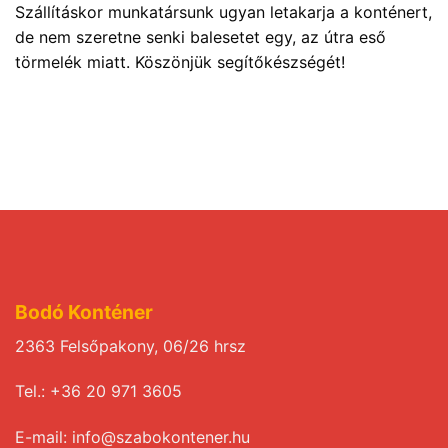
Szállításkor munkatársunk ugyan letakarja a konténert,
de nem szeretne senki balesetet egy, az útra eső
törmelék miatt. Köszönjük segítőkészségét!
Bodó Konténer
2363 Felsőpakony, 06/26 hrsz
Tel.: +36 20 971 3605
E-mail:
info@szabokontener.hu